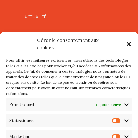
ACTUALITÉ
Village d’Artistes à Port Maria –
Gérer le consentement aux
mercredi 12 et jeudi 13 août
cookies
2026
Pour offrir les meilleures expériences, nous utilisons des technologies
Les petits formats du Port
telles que les cookies pour stocker et/ou accéder aux informations des
appareils. Le fait de consentir à ces technologies nous permettra de
d’Orange : Mercredi 22 juillet de
traiter des données telles que le comportement de navigation ou les ID
10h à 20h
uniques sur ce site. Le fait de ne pas consentir ou de retirer son
consentement peut avoir un effet négatif sur certaines caractéristiques
et fonctions.
L’APIQ fête ses 10 ans
Fonctionnel
Toujours activé
Exposition du 20 Avril au 3 Mai
2026 – Maison du Phare de
Statistiques
Statis
PORT-HALIGUEN – QUIBERON
Marketing