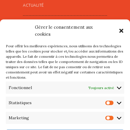
ACTUALITÉ
Village d’Artistes à Port Maria –
Gérer le consentement aux
mercredi 12 et jeudi 13 août
cookies
2026
Pour offrir les meilleures expériences, nous utilisons des technologies
Les petits formats du Port
telles que les cookies pour stocker et/ou accéder aux informations des
appareils. Le fait de consentir à ces technologies nous permettra de
d’Orange : Mercredi 22 juillet de
traiter des données telles que le comportement de navigation ou les ID
10h à 20h
uniques sur ce site. Le fait de ne pas consentir ou de retirer son
consentement peut avoir un effet négatif sur certaines caractéristiques
et fonctions.
L’APIQ fête ses 10 ans
Fonctionnel
Toujours activé
Exposition du 20 Avril au 3 Mai
2026 – Maison du Phare de
Statistiques
Statis
PORT-HALIGUEN – QUIBERON
Marketing
Marke
Portes ouvertes des ateliers