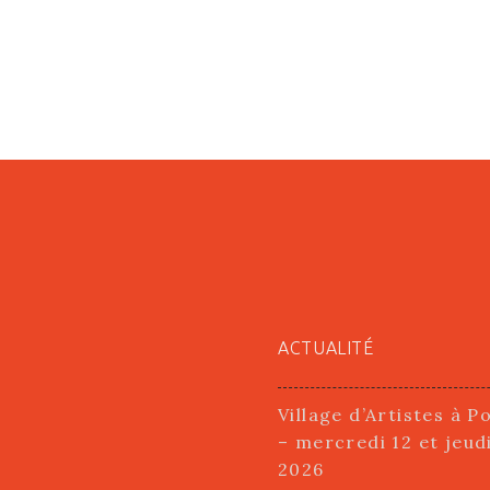
ACTUALITÉ
Village d’Artistes à P
– mercredi 12 et jeud
2026