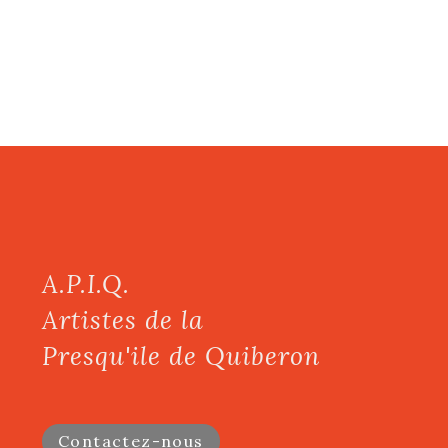
A.P.I.Q.
Artistes de la
Presqu'ile de Quiberon
Contactez-nous