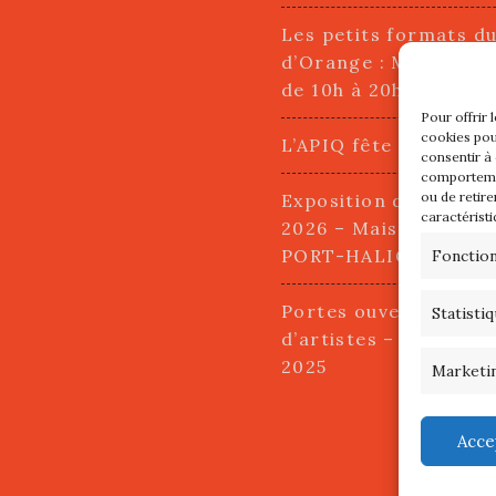
Les petits formats d
d’Orange : Mercredi 2
de 10h à 20h
Pour offrir 
cookies pou
L’APIQ fête ses 10 an
consentir à
comportemen
ou de retire
Exposition du 20 Avri
caractéristi
2026 – Maison du Pha
PORT-HALIGUEN – 
Fonctio
Portes ouvertes des a
Statisti
d’artistes – 13 et 14
2025
Marketi
Acce