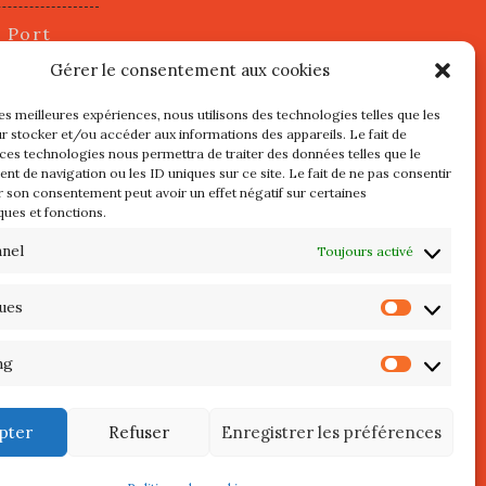
u Port
2 juillet
Gérer le consentement aux cookies
les meilleures expériences, nous utilisons des technologies telles que les
r stocker et/ou accéder aux informations des appareils. Le fait de
s
 ces technologies nous permettra de traiter des données telles que le
t de navigation ou les ID uniques sur ce site. Le fait de ne pas consentir
r son consentement peut avoir un effet négatif sur certaines
l au 3 Mai
ques et fonctions.
re de
QUIBERON
nnel
Toujours activé
teliers
ques
Statist
 Septembre
ng
Market
pter
Refuser
Enregistrer les préférences