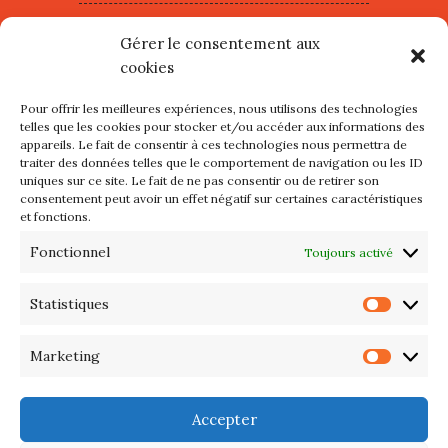
Village d’Artistes à Port Maria –
Gérer le consentement aux
mercredi 12 et jeudi 13 août
cookies
2026
Pour offrir les meilleures expériences, nous utilisons des technologies
Les petits formats du Port
telles que les cookies pour stocker et/ou accéder aux informations des
appareils. Le fait de consentir à ces technologies nous permettra de
d’Orange : Mercredi 22 juillet de
traiter des données telles que le comportement de navigation ou les ID
10h à 20h
uniques sur ce site. Le fait de ne pas consentir ou de retirer son
consentement peut avoir un effet négatif sur certaines caractéristiques
et fonctions.
L’APIQ fête ses 10 ans
Fonctionnel
Toujours activé
Exposition du 20 Avril au 3 Mai
2026 – Maison du Phare de
Statistiques
Statis
PORT-HALIGUEN – QUIBERON
Marketing
Marke
Portes ouvertes des ateliers
d’artistes – 13 et 14 Septembre
Accepter
2025