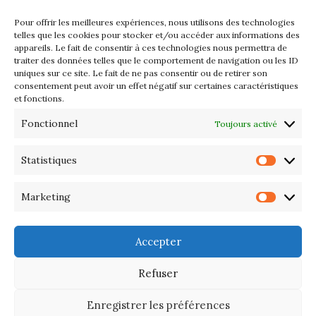
2026
Pour offrir les meilleures expériences, nous utilisons des technologies
Les petits formats du Port
telles que les cookies pour stocker et/ou accéder aux informations des
appareils. Le fait de consentir à ces technologies nous permettra de
d’Orange : Mercredi 22 juillet de
traiter des données telles que le comportement de navigation ou les ID
10h à 20h
uniques sur ce site. Le fait de ne pas consentir ou de retirer son
consentement peut avoir un effet négatif sur certaines caractéristiques
et fonctions.
L’APIQ fête ses 10 ans
Fonctionnel
Toujours activé
Exposition du 20 Avril au 3 Mai
2026 – Maison du Phare de
Statistiques
Statis
PORT-HALIGUEN – QUIBERON
Marketing
Marke
Portes ouvertes des ateliers
d’artistes – 13 et 14 Septembre
Accepter
2025
Refuser
Enregistrer les préférences