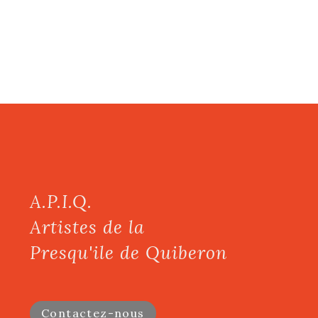
A.P.I.Q.
Artistes de la
Presqu'ile de Quiberon
Contactez-nous