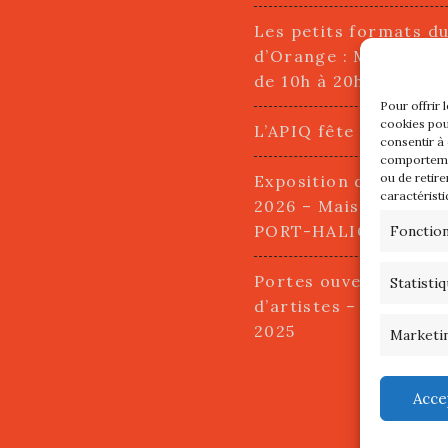
Les petits formats d
d’Orange : Mercredi 2
de 10h à 20h
Pour offrir 
cookies pou
L’APIQ fête ses 10 an
consentir à
comportemen
ou de retire
Exposition du 20 Avri
caractéristi
2026 – Maison du Pha
PORT-HALIGUEN – 
Fonctio
Portes ouvertes des a
Statisti
d’artistes – 13 et 14
2025
Marketi
Acce