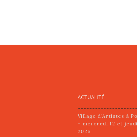
ACTUALITÉ
Village d’Artistes à P
– mercredi 12 et jeud
2026