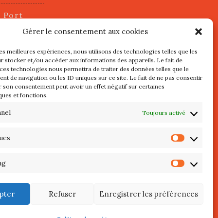
u Port
2 juillet
Gérer le consentement aux cookies
les meilleures expériences, nous utilisons des technologies telles que les
r stocker et/ou accéder aux informations des appareils. Le fait de
s
 ces technologies nous permettra de traiter des données telles que le
t de navigation ou les ID uniques sur ce site. Le fait de ne pas consentir
r son consentement peut avoir un effet négatif sur certaines
l au 3 Mai
ques et fonctions.
re de
QUIBERON
nnel
Toujours activé
teliers
ques
Statist
 Septembre
ng
Market
pter
Refuser
Enregistrer les préférences