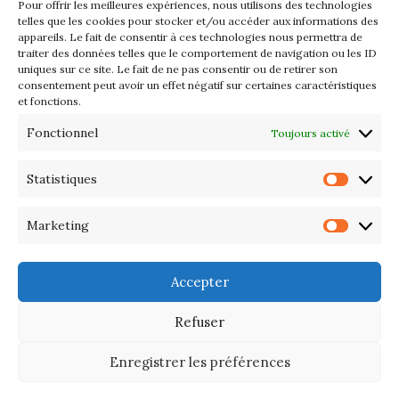
Pour offrir les meilleures expériences, nous utilisons des technologies
Les petits formats du Port
telles que les cookies pour stocker et/ou accéder aux informations des
appareils. Le fait de consentir à ces technologies nous permettra de
d’Orange : Mercredi 22 juillet de
traiter des données telles que le comportement de navigation ou les ID
10h à 20h
uniques sur ce site. Le fait de ne pas consentir ou de retirer son
consentement peut avoir un effet négatif sur certaines caractéristiques
et fonctions.
L’APIQ fête ses 10 ans
Fonctionnel
Toujours activé
Exposition du 20 Avril au 3 Mai
2026 – Maison du Phare de
Statistiques
Statis
PORT-HALIGUEN – QUIBERON
Marketing
Marke
Portes ouvertes des ateliers
d’artistes – 13 et 14 Septembre
Accepter
2025
Refuser
Enregistrer les préférences