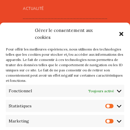
ACTUALITÉ
Village d’Artistes à Port Maria –
Gérer le consentement aux
mercredi 12 et jeudi 13 août
cookies
2026
Pour offrir les meilleures expériences, nous utilisons des technologies
Les petits formats du Port
telles que les cookies pour stocker et/ou accéder aux informations des
appareils. Le fait de consentir à ces technologies nous permettra de
d’Orange : Mercredi 22 juillet de
traiter des données telles que le comportement de navigation ou les ID
10h à 20h
uniques sur ce site. Le fait de ne pas consentir ou de retirer son
consentement peut avoir un effet négatif sur certaines caractéristiques
et fonctions.
L’APIQ fête ses 10 ans
Fonctionnel
Toujours activé
Exposition du 20 Avril au 3 Mai
2026 – Maison du Phare de
Statistiques
Statis
PORT-HALIGUEN – QUIBERON
Marketing
Marke
Portes ouvertes des ateliers