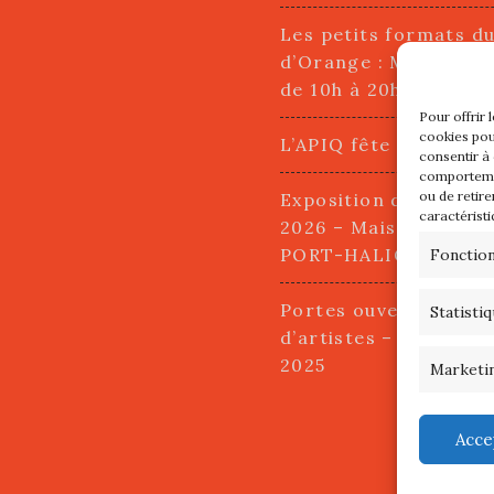
Les petits formats d
d’Orange : Mercredi 2
de 10h à 20h
Pour offrir 
cookies pou
L’APIQ fête ses 10 an
consentir à
comportemen
ou de retire
Exposition du 20 Avri
caractéristi
2026 – Maison du Pha
PORT-HALIGUEN – 
Fonctio
Portes ouvertes des a
Statisti
d’artistes – 13 et 14
2025
Marketi
Acce