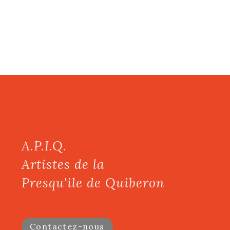
A.P.I.Q.
Artistes de la
Presqu'ile de Quiberon
Contactez-nous