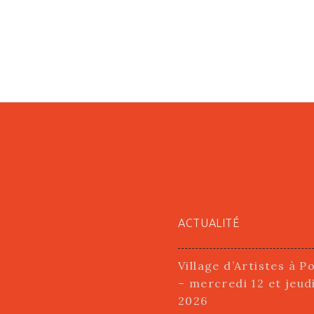
ACTUALITÉ
Village d’Artistes à P
– mercredi 12 et jeud
2026