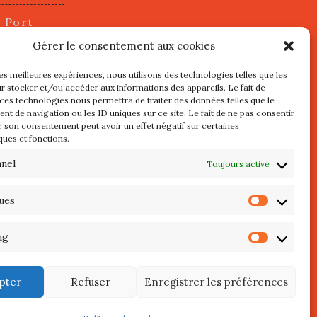
u Port
2 juillet
Gérer le consentement aux cookies
les meilleures expériences, nous utilisons des technologies telles que les
r stocker et/ou accéder aux informations des appareils. Le fait de
s
 ces technologies nous permettra de traiter des données telles que le
t de navigation ou les ID uniques sur ce site. Le fait de ne pas consentir
r son consentement peut avoir un effet négatif sur certaines
l au 3 Mai
ques et fonctions.
re de
QUIBERON
nnel
Toujours activé
teliers
ques
Statist
 Septembre
ng
Market
pter
Refuser
Enregistrer les préférences