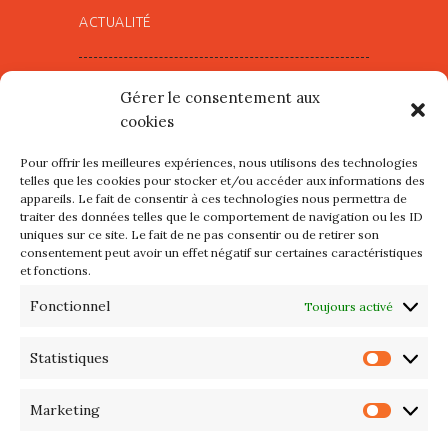
ACTUALITÉ
Village d’Artistes à Port Maria –
Gérer le consentement aux
mercredi 12 et jeudi 13 août
cookies
2026
Pour offrir les meilleures expériences, nous utilisons des technologies
Les petits formats du Port
telles que les cookies pour stocker et/ou accéder aux informations des
appareils. Le fait de consentir à ces technologies nous permettra de
d’Orange : Mercredi 22 juillet de
traiter des données telles que le comportement de navigation ou les ID
10h à 20h
uniques sur ce site. Le fait de ne pas consentir ou de retirer son
consentement peut avoir un effet négatif sur certaines caractéristiques
et fonctions.
L’APIQ fête ses 10 ans
Fonctionnel
Toujours activé
Exposition du 20 Avril au 3 Mai
2026 – Maison du Phare de
Statistiques
Statis
PORT-HALIGUEN – QUIBERON
Marketing
Marke
Portes ouvertes des ateliers