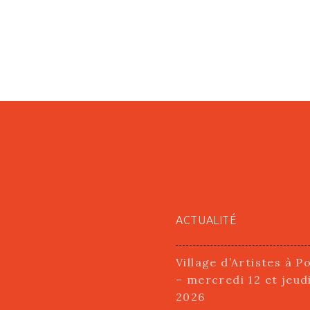
ACTUALITÉ
Village d’Artistes à P
– mercredi 12 et jeud
2026