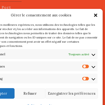
u Port
2 juillet
Gérer le consentement aux cookies
les meilleures expériences, nous utilisons des technologies telles que les
r stocker et/ou accéder aux informations des appareils. Le fait de
s
 ces technologies nous permettra de traiter des données telles que le
t de navigation ou les ID uniques sur ce site. Le fait de ne pas consentir
r son consentement peut avoir un effet négatif sur certaines
l au 3 Mai
ques et fonctions.
re de
QUIBERON
nnel
Toujours activé
teliers
ques
Statist
 Septembre
ng
Market
pter
Refuser
Enregistrer les préférences