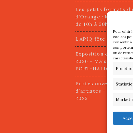
Les petits formats d
d’Orange : Mercredi 2
de 10h à 20h
Pour offrir 
cookies pou
L’APIQ fête ses 10 an
consentir à
comportemen
ou de retire
Exposition du 20 Avri
caractéristi
2026 – Maison du Pha
PORT-HALIGUEN – 
Fonctio
Portes ouvertes des a
Statisti
d’artistes – 13 et 14
2025
Marketi
Acce