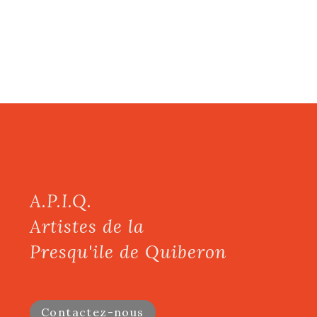
A.P.I.Q.
Artistes de la
Presqu'ile de Quiberon
Contactez-nous