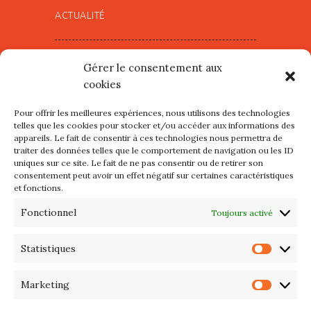
ACTUALITÉ
Village d’Artistes à Port Maria –
Gérer le consentement aux
mercredi 12 et jeudi 13 août
cookies
2026
Pour offrir les meilleures expériences, nous utilisons des technologies
Les petits formats du Port
telles que les cookies pour stocker et/ou accéder aux informations des
appareils. Le fait de consentir à ces technologies nous permettra de
d’Orange : Mercredi 22 juillet de
traiter des données telles que le comportement de navigation ou les ID
10h à 20h
uniques sur ce site. Le fait de ne pas consentir ou de retirer son
consentement peut avoir un effet négatif sur certaines caractéristiques
et fonctions.
L’APIQ fête ses 10 ans
Fonctionnel
Toujours activé
Exposition du 20 Avril au 3 Mai
2026 – Maison du Phare de
Statistiques
Statis
PORT-HALIGUEN – QUIBERON
Marketing
Marke
Portes ouvertes des ateliers