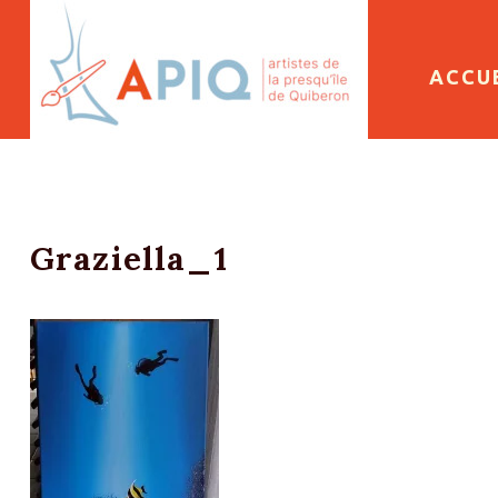
SKIP 
ACCU
Graziella_1