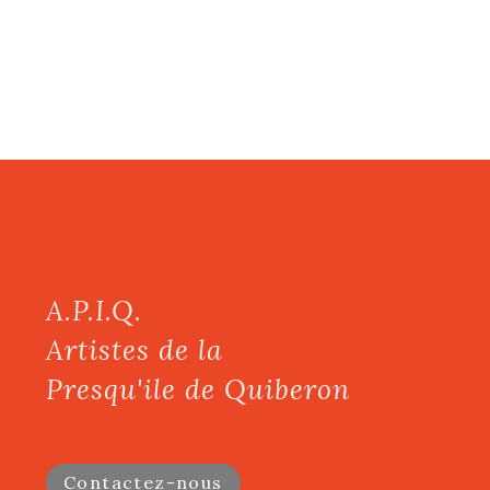
A.P.I.Q.
Artistes de la
Presqu'ile de Quiberon
Contactez-nous