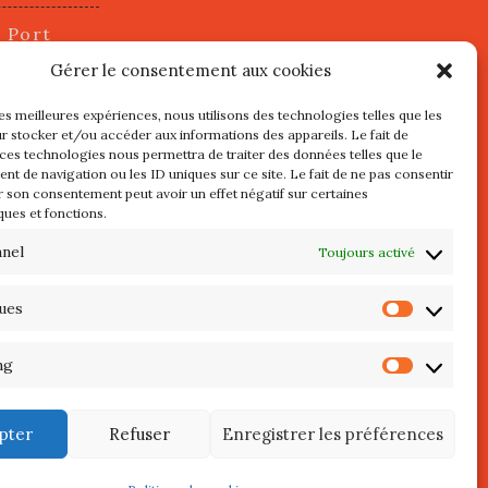
u Port
2 juillet
Gérer le consentement aux cookies
les meilleures expériences, nous utilisons des technologies telles que les
r stocker et/ou accéder aux informations des appareils. Le fait de
s
 ces technologies nous permettra de traiter des données telles que le
t de navigation ou les ID uniques sur ce site. Le fait de ne pas consentir
r son consentement peut avoir un effet négatif sur certaines
l au 3 Mai
ques et fonctions.
re de
QUIBERON
nnel
Toujours activé
teliers
ques
Statist
 Septembre
ng
Market
pter
Refuser
Enregistrer les préférences