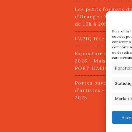
Les petits formats d
d’Orange : Mercredi 2
de 10h à 20h
Pour offrir 
cookies pou
L’APIQ fête ses 10 an
consentir à
comportemen
ou de retire
Exposition du 20 Avri
caractéristi
2026 – Maison du Pha
PORT-HALIGUEN – 
Fonctio
Portes ouvertes des a
Statisti
d’artistes – 13 et 14
2025
Marketi
Acce