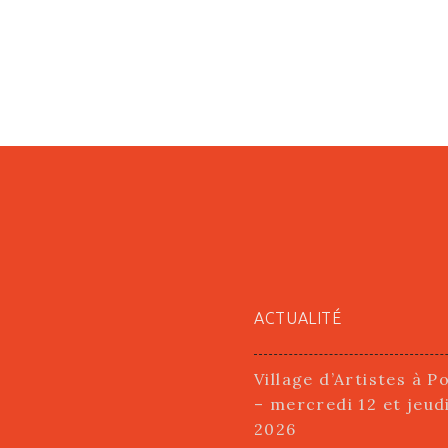
ACTUALITÉ
Village d’Artistes à P
– mercredi 12 et jeud
2026