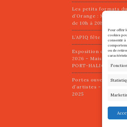
Les petits formats d
d’Orange : Mercredi 2
de 10h à 20h
Pour offrir 
cookies pou
L’APIQ fête ses 10 an
consentir à
comportemen
ou de retire
Exposition du 20 Avri
caractéristi
2026 – Maison du Pha
PORT-HALIGUEN – 
Fonctio
Portes ouvertes des a
Statisti
d’artistes – 13 et 14
2025
Marketi
Acce