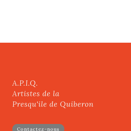
A.P.I.Q.
Artistes de la
Presqu'ile de Quiberon
Contactez-nous