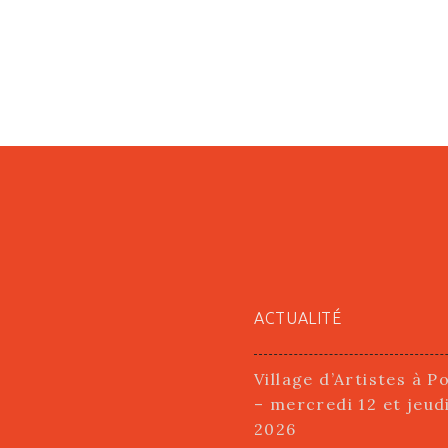
ACTUALITÉ
Village d’Artistes à P
– mercredi 12 et jeud
2026