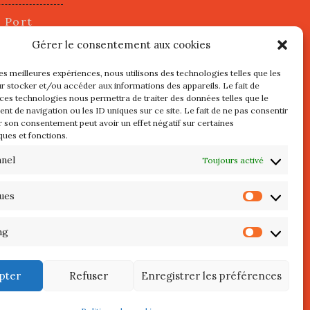
u Port
2 juillet
Gérer le consentement aux cookies
les meilleures expériences, nous utilisons des technologies telles que les
r stocker et/ou accéder aux informations des appareils. Le fait de
s
 ces technologies nous permettra de traiter des données telles que le
t de navigation ou les ID uniques sur ce site. Le fait de ne pas consentir
r son consentement peut avoir un effet négatif sur certaines
l au 3 Mai
ques et fonctions.
re de
QUIBERON
nnel
Toujours activé
teliers
ques
Statist
 Septembre
ng
Market
pter
Refuser
Enregistrer les préférences