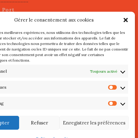
u Port
2 juillet
Gérer le consentement aux cookies
les meilleures expériences, nous utilisons des technologies telles que les
r stocker et/ou accéder aux informations des appareils. Le fait de
s
 ces technologies nous permettra de traiter des données telles que le
t de navigation ou les ID uniques sur ce site. Le fait de ne pas consentir
r son consentement peut avoir un effet négatif sur certaines
l au 3 Mai
ques et fonctions.
re de
QUIBERON
nnel
Toujours activé
teliers
ques
Statist
 Septembre
ng
Market
pter
Refuser
Enregistrer les préférences