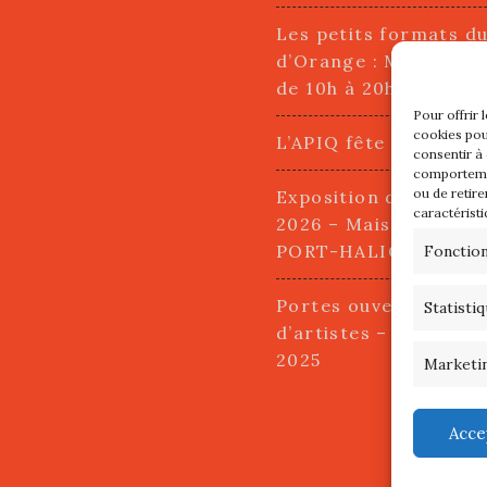
Les petits formats d
d’Orange : Mercredi 2
de 10h à 20h
Pour offrir 
cookies pou
L’APIQ fête ses 10 an
consentir à
comportemen
ou de retire
Exposition du 20 Avri
caractéristi
2026 – Maison du Pha
PORT-HALIGUEN – 
Fonctio
Portes ouvertes des a
Statisti
d’artistes – 13 et 14
2025
Marketi
Acce