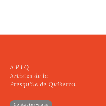
A.P.I.Q.
Artistes de la
Presqu'ile de Quiberon
Contactez-nous