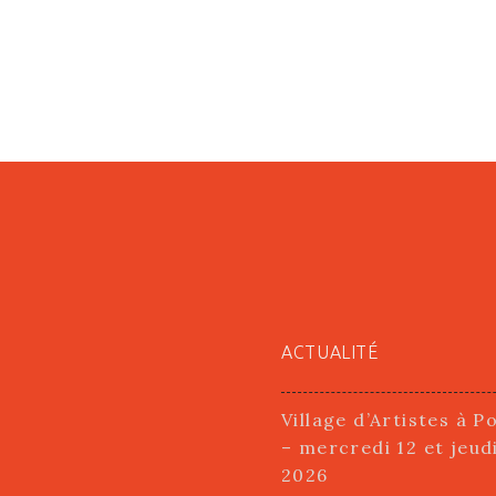
ACTUALITÉ
Village d’Artistes à P
– mercredi 12 et jeud
2026