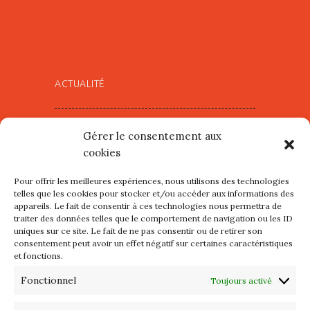
ACTUALITÉ
Village d’Artistes à Port Maria –
Gérer le consentement aux
mercredi 12 et jeudi 13 août
cookies
2026
Pour offrir les meilleures expériences, nous utilisons des technologies
Les petits formats du Port
telles que les cookies pour stocker et/ou accéder aux informations des
appareils. Le fait de consentir à ces technologies nous permettra de
d’Orange : Mercredi 22 juillet de
traiter des données telles que le comportement de navigation ou les ID
10h à 20h
uniques sur ce site. Le fait de ne pas consentir ou de retirer son
consentement peut avoir un effet négatif sur certaines caractéristiques
et fonctions.
L’APIQ fête ses 10 ans
Fonctionnel
Toujours activé
Exposition du 20 Avril au 3 Mai