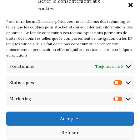
Gérer le consentement aux
mercredi 12 et jeudi 13 août
cookies
2026
Pour offrir les meilleures expériences, nous utilisons des technologies
Les petits formats du Port
telles que les cookies pour stocker et/ou accéder aux informations des
appareils. Le fait de consentir à ces technologies nous permettra de
d’Orange : Mercredi 22 juillet de
traiter des données telles que le comportement de navigation ou les ID
10h à 20h
uniques sur ce site. Le fait de ne pas consentir ou de retirer son
consentement peut avoir un effet négatif sur certaines caractéristiques
et fonctions.
L’APIQ fête ses 10 ans
Fonctionnel
Toujours activé
Exposition du 20 Avril au 3 Mai
2026 – Maison du Phare de
Statistiques
Statis
PORT-HALIGUEN – QUIBERON
Marketing
Marke
Portes ouvertes des ateliers
d’artistes – 13 et 14 Septembre
Accepter
2025
Refuser