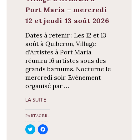
Port Maria – mercredi
12 et jeudi 13 août 2026
Dates à retenir : Les 12 et 13
août à Quiberon, Village
d’Artistes à Port Maria
réunira 16 artistes sous des
grands barnums. Nocturne le
mercredi soir. Evénement
organisé par …
LA SUITE
PARTAGER :
C
C
l
l
i
i