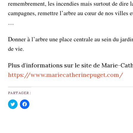
remembrement, les incendies mais surtout de dire la 
campagnes, remettre l’arbre au cœur de nos villes et
…
Donner à l’arbre une place centrale au sein du jardi
de vie.
Plus d’informations sur le site de Marie-Cath
https://www.mariecatherinepuget.com/
PARTAGER :
C
C
l
l
i
i
q
q
u
u
e
e
z
z
p
p