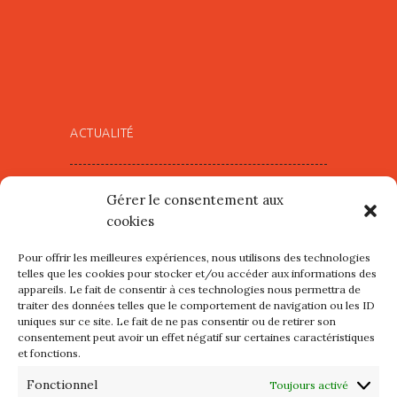
ACTUALITÉ
Village d’Artistes à Port Maria –
Gérer le consentement aux
mercredi 12 et jeudi 13 août
cookies
2026
Pour offrir les meilleures expériences, nous utilisons des technologies
Les petits formats du Port
telles que les cookies pour stocker et/ou accéder aux informations des
appareils. Le fait de consentir à ces technologies nous permettra de
d’Orange : Mercredi 22 juillet de
traiter des données telles que le comportement de navigation ou les ID
10h à 20h
uniques sur ce site. Le fait de ne pas consentir ou de retirer son
consentement peut avoir un effet négatif sur certaines caractéristiques
et fonctions.
L’APIQ fête ses 10 ans
Fonctionnel
Toujours activé