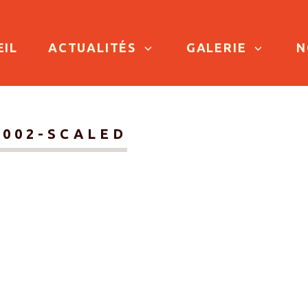
TO CONTENT
EIL
ACTUALITÉS
GALERIE
N
-002-SCALED