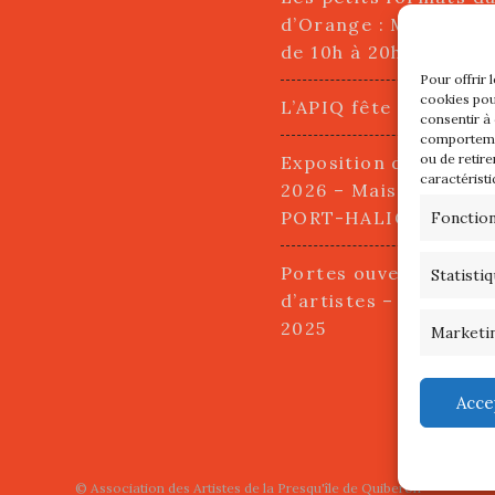
d’Orange : Mercredi 2
de 10h à 20h
Pour offrir 
cookies pou
L’APIQ fête ses 10 an
consentir à
comportemen
ou de retire
Exposition du 20 Avri
caractéristi
2026 – Maison du Pha
PORT-HALIGUEN – 
Fonctio
Portes ouvertes des a
Statisti
d’artistes – 13 et 14
2025
Marketi
Acce
©
Association des Artistes de la Presqu'île de Quiberon