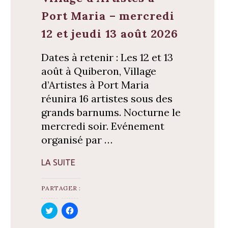
Port Maria – mercredi
12 et jeudi 13 août 2026
Dates à retenir : Les 12 et 13
août à Quiberon, Village
d’Artistes à Port Maria
réunira 16 artistes sous des
grands barnums. Nocturne le
mercredi soir. Evénement
organisé par …
LA SUITE
PARTAGER :
C
C
l
l
i
i