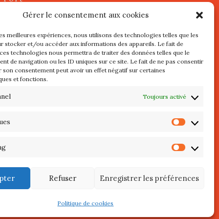
2 juillet
Gérer le consentement aux cookies
les meilleures expériences, nous utilisons des technologies telles que les
r stocker et/ou accéder aux informations des appareils. Le fait de
s
 ces technologies nous permettra de traiter des données telles que le
t de navigation ou les ID uniques sur ce site. Le fait de ne pas consentir
r son consentement peut avoir un effet négatif sur certaines
l au 3 Mai
ques et fonctions.
re de
QUIBERON
nnel
Toujours activé
teliers
ques
Statist
 Septembre
ng
Market
pter
Refuser
Enregistrer les préférences
Politique de cookies