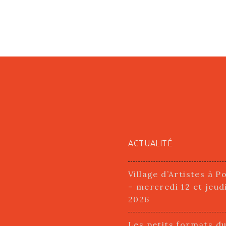
ACTUALITÉ
Village d’Artistes à P
– mercredi 12 et jeud
2026
Les petits formats d