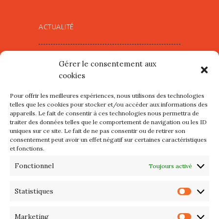
ACTUALITÉ
Village d’Artistes à Port Maria –
Gérer le consentement aux
mercredi 12 et jeudi 13 août
cookies
2026
Pour offrir les meilleures expériences, nous utilisons des technologies
Les petits formats du Port
telles que les cookies pour stocker et/ou accéder aux informations des
appareils. Le fait de consentir à ces technologies nous permettra de
d’Orange : Mercredi 22 juillet de
traiter des données telles que le comportement de navigation ou les ID
10h à 20h
uniques sur ce site. Le fait de ne pas consentir ou de retirer son
consentement peut avoir un effet négatif sur certaines caractéristiques
et fonctions.
L’APIQ fête ses 10 ans
Fonctionnel
Toujours activé
Exposition du 20 Avril au 3 Mai
2026 – Maison du Phare de
Statistiques
Statis
PORT-HALIGUEN – QUIBERON
Marketing