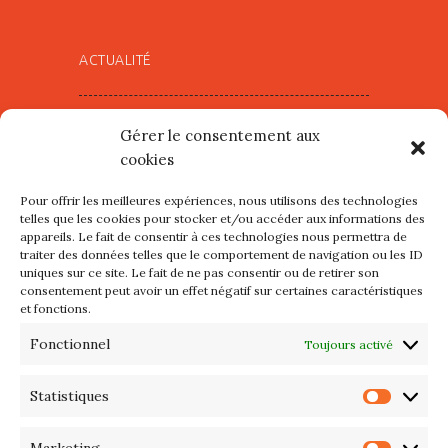
)
e
)
ACTUALITÉ
Village d’Artistes à Port Maria –
Gérer le consentement aux
mercredi 12 et jeudi 13 août
cookies
2026
Pour offrir les meilleures expériences, nous utilisons des technologies
Les petits formats du Port
telles que les cookies pour stocker et/ou accéder aux informations des
appareils. Le fait de consentir à ces technologies nous permettra de
d’Orange : Mercredi 22 juillet de
traiter des données telles que le comportement de navigation ou les ID
10h à 20h
uniques sur ce site. Le fait de ne pas consentir ou de retirer son
consentement peut avoir un effet négatif sur certaines caractéristiques
et fonctions.
L’APIQ fête ses 10 ans
Fonctionnel
Toujours activé
Exposition du 20 Avril au 3 Mai
2026 – Maison du Phare de
Statistiques
Statis
PORT-HALIGUEN – QUIBERON