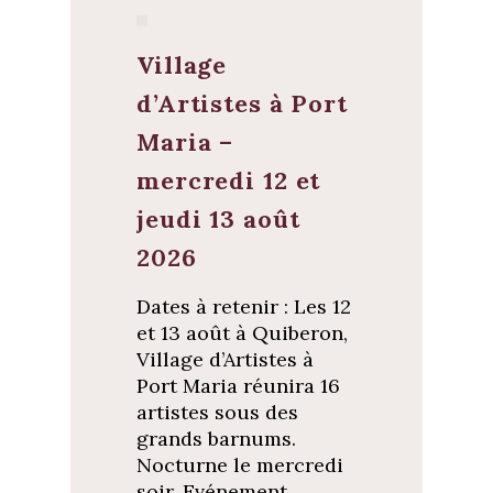
d
e
a
d
n
a
s
n
u
s
Village
n
u
e
n
d’Artistes à Port
n
e
o
n
u
o
Maria –
v
u
e
v
l
e
mercredi 12 et
l
l
e
l
jeudi 13 août
f
e
e
f
n
e
2026
ê
n
t
ê
r
t
e
r
Dates à retenir : Les 12
)
e
)
et 13 août à Quiberon,
Village d’Artistes à
Port Maria réunira 16
artistes sous des
grands barnums.
Nocturne le mercredi
soir. Evénement