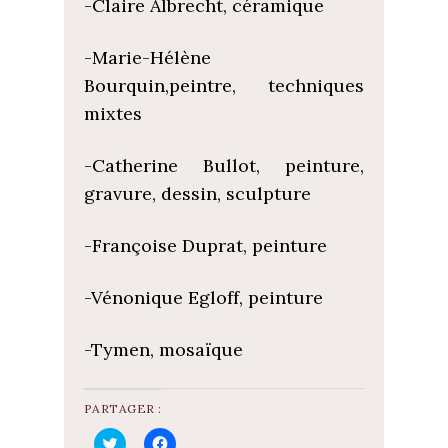
-Claire Albrecht, céramique
-Marie-Hélène
Bourquin,peintre, techniques
mixtes
-Catherine Bullot, peinture,
gravure, dessin, sculpture
-Françoise Duprat, peinture
-Vénonique Egloff, peinture
-Tymen, mosaïque
PARTAGER :
C
C