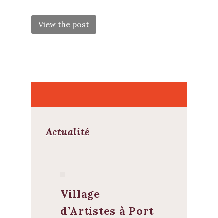
POST
NAVIGATION
View the post
Actualité
Village
d’Artistes à Port