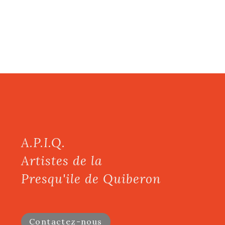
A.P.I.Q.
Artistes de la
Presqu'ile de Quiberon
Contactez-nous