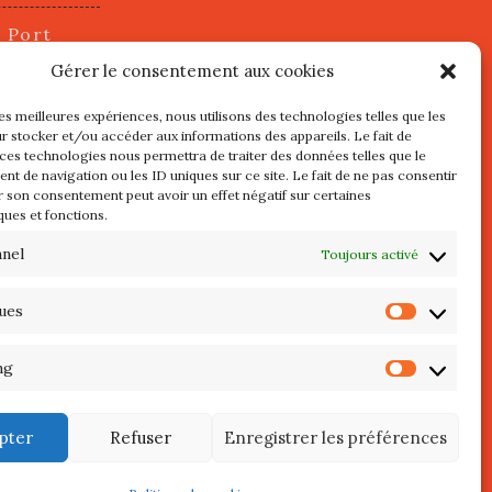
u Port
2 juillet
Gérer le consentement aux cookies
les meilleures expériences, nous utilisons des technologies telles que les
r stocker et/ou accéder aux informations des appareils. Le fait de
s
 ces technologies nous permettra de traiter des données telles que le
t de navigation ou les ID uniques sur ce site. Le fait de ne pas consentir
r son consentement peut avoir un effet négatif sur certaines
l au 3 Mai
ques et fonctions.
re de
QUIBERON
nnel
Toujours activé
teliers
ques
Statist
 Septembre
ng
Market
pter
Refuser
Enregistrer les préférences