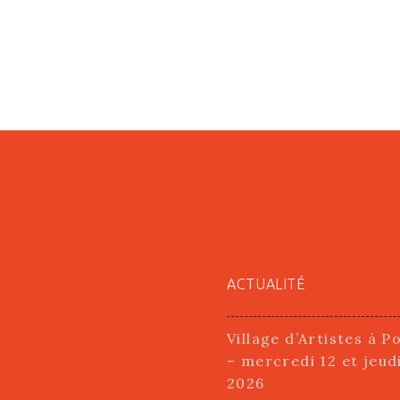
ACTUALITÉ
Village d’Artistes à P
– mercredi 12 et jeud
2026