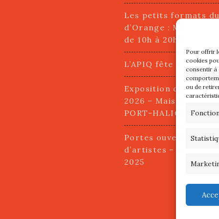
Les petits formats d
d’Orange : Mercredi 2
de 10h à 20h
Pour offrir 
cookies pou
L’APIQ fête ses 10 an
consentir à
comportemen
ou de retire
Exposition du 20 Avri
caractéristi
2026 – Maison du Pha
PORT-HALIGUEN – 
Fonctio
Portes ouvertes des a
Statisti
d’artistes – 13 et 14
2025
Marketi
Acce