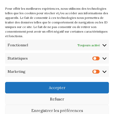
2026
Pour offrir les meilleures expériences, nous utilisons des technologies
Les petits formats du Port
telles que les cookies pour stocker et/ou accéder aux informations des
appareils. Le fait de consentir à ces technologies nous permettra de
d’Orange : Mercredi 22 juillet de
traiter des données telles que le comportement de navigation ou les ID
10h à 20h
uniques sur ce site. Le fait de ne pas consentir ou de retirer son
consentement peut avoir un effet négatif sur certaines caractéristiques
et fonctions.
L’APIQ fête ses 10 ans
Fonctionnel
Toujours activé
Exposition du 20 Avril au 3 Mai
2026 – Maison du Phare de
Statistiques
Statis
PORT-HALIGUEN – QUIBERON
Marketing
Marke
Portes ouvertes des ateliers
d’artistes – 13 et 14 Septembre
Accepter
2025
Refuser
Enregistrer les préférences