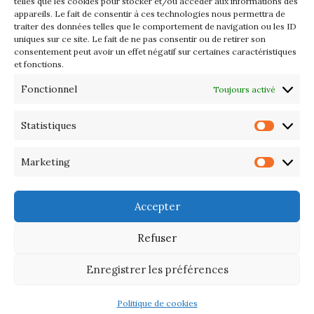
Les petits formats du Port
telles que les cookies pour stocker et/ou accéder aux informations des
appareils. Le fait de consentir à ces technologies nous permettra de
d’Orange : Mercredi 22 juillet de
traiter des données telles que le comportement de navigation ou les ID
10h à 20h
uniques sur ce site. Le fait de ne pas consentir ou de retirer son
consentement peut avoir un effet négatif sur certaines caractéristiques
et fonctions.
L’APIQ fête ses 10 ans
Fonctionnel
Toujours activé
Exposition du 20 Avril au 3 Mai
2026 – Maison du Phare de
Statistiques
Statis
PORT-HALIGUEN – QUIBERON
Marketing
Marke
Portes ouvertes des ateliers
d’artistes – 13 et 14 Septembre
Accepter
2025
Refuser
Enregistrer les préférences
Politique de cookies
©
Association des Artistes de la Presqu'île de Quiberon