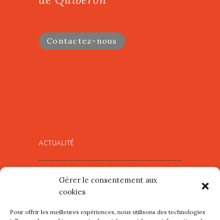
Contactez-nous
ACTUALITÉ
Village d’Artistes à Port Maria –
Gérer le consentement aux
mercredi 12 et jeudi 13 août
cookies
2026
Pour offrir les meilleures expériences, nous utilisons des technologies