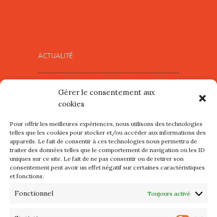
ACTUALITÉ
Village d’Artistes à Port Maria –
Gérer le consentement aux
mercredi 12 et jeudi 13 août
cookies
2026
Pour offrir les meilleures expériences, nous utilisons des technologies
Les petits formats du Port
telles que les cookies pour stocker et/ou accéder aux informations des
appareils. Le fait de consentir à ces technologies nous permettra de
d’Orange : Mercredi 22 juillet de
traiter des données telles que le comportement de navigation ou les ID
10h à 20h
uniques sur ce site. Le fait de ne pas consentir ou de retirer son
consentement peut avoir un effet négatif sur certaines caractéristiques
et fonctions.
L’APIQ fête ses 10 ans
Fonctionnel
Toujours activé
Exposition du 20 Avril au 3 Mai