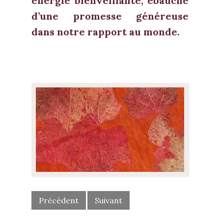
énergie bienveillante, ébauche
d’une promesse généreuse
dans notre rapport au monde.
POST
NAVIGATION
Précédent
Suivant