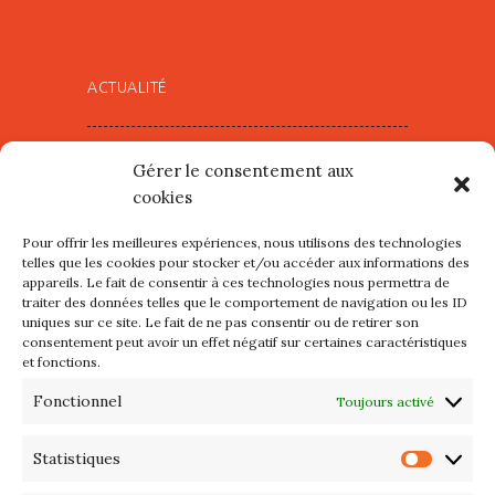
ACTUALITÉ
Village d’Artistes à Port Maria –
Gérer le consentement aux
mercredi 12 et jeudi 13 août
cookies
2026
Pour offrir les meilleures expériences, nous utilisons des technologies
Les petits formats du Port
telles que les cookies pour stocker et/ou accéder aux informations des
appareils. Le fait de consentir à ces technologies nous permettra de
d’Orange : Mercredi 22 juillet de
traiter des données telles que le comportement de navigation ou les ID
10h à 20h
uniques sur ce site. Le fait de ne pas consentir ou de retirer son
consentement peut avoir un effet négatif sur certaines caractéristiques
et fonctions.
L’APIQ fête ses 10 ans
Fonctionnel
Toujours activé
Exposition du 20 Avril au 3 Mai
2026 – Maison du Phare de
Statistiques
Statis
PORT-HALIGUEN – QUIBERON