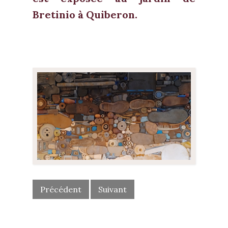
Bretinio à Quiberon.
POST
NAVIGATION
Précédent
Suivant