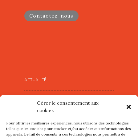
Contactez-nous
ACTUALITÉ
Village d’Artistes à Port Maria –
Gérer le consentement aux
mercredi 12 et jeudi 13 août
cookies
2026
Pour offrir les meilleures expériences, nous utilisons des technologies
Les petits formats du Port
telles que les cookies pour stocker et/ou accéder aux informations des
appareils. Le fait de consentir à ces technologies nous permettra de
d’Orange : Mercredi 22 juillet de