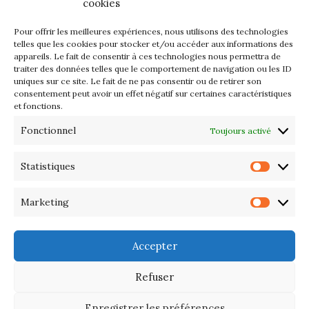
cookies
2026
Pour offrir les meilleures expériences, nous utilisons des technologies
Les petits formats du Port
telles que les cookies pour stocker et/ou accéder aux informations des
appareils. Le fait de consentir à ces technologies nous permettra de
d’Orange : Mercredi 22 juillet de
traiter des données telles que le comportement de navigation ou les ID
10h à 20h
uniques sur ce site. Le fait de ne pas consentir ou de retirer son
consentement peut avoir un effet négatif sur certaines caractéristiques
et fonctions.
L’APIQ fête ses 10 ans
Fonctionnel
Toujours activé
Exposition du 20 Avril au 3 Mai
2026 – Maison du Phare de
Statistiques
Statis
PORT-HALIGUEN – QUIBERON
Marketing
Marke
Portes ouvertes des ateliers
d’artistes – 13 et 14 Septembre
Accepter
2025
Refuser
Enregistrer les préférences