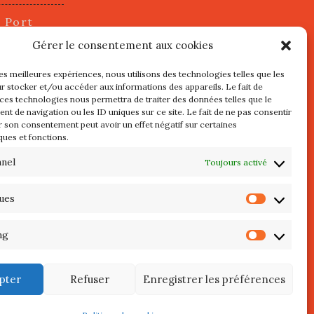
u Port
2 juillet
Gérer le consentement aux cookies
les meilleures expériences, nous utilisons des technologies telles que les
r stocker et/ou accéder aux informations des appareils. Le fait de
s
 ces technologies nous permettra de traiter des données telles que le
t de navigation ou les ID uniques sur ce site. Le fait de ne pas consentir
r son consentement peut avoir un effet négatif sur certaines
l au 3 Mai
ques et fonctions.
re de
QUIBERON
nnel
Toujours activé
teliers
ques
Statist
 Septembre
ng
Market
pter
Refuser
Enregistrer les préférences