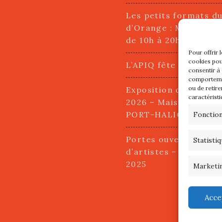
Les petits formats d
d’Orange : Mercredi 2
de 10h à 20h
Pour offrir 
cookies pou
L’APIQ fête ses 10 an
consentir à
comportemen
ou de retire
Exposition du 20 Avri
caractéristi
2026 – Maison du Pha
PORT-HALIGUEN – 
Fonctio
Portes ouvertes des a
Statisti
d’artistes – 13 et 14
2025
Marketi
Acce