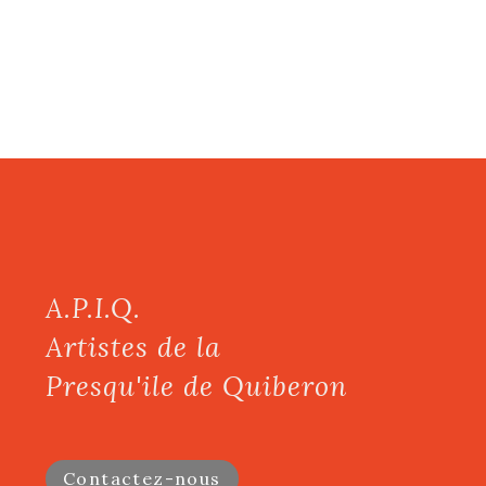
A.P.I.Q.
Artistes de la
Presqu'ile de Quiberon
Contactez-nous