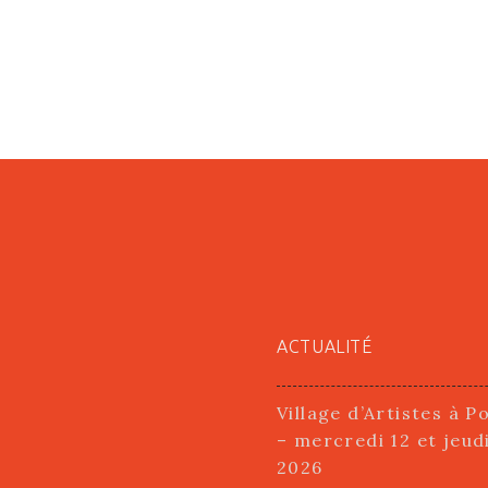
ACTUALITÉ
Village d’Artistes à P
– mercredi 12 et jeud
2026